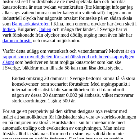
historiskt sett har drabbats av de mest spektakulära och horribla
katastroferna är utan tvekan vattenkraften (lite klumpigt infogar jag
alla slags vattendammar under kategorin vattenkraft). Ingen annan
industriell olycka har någonsin orsakat förintelse på en sådan skala
som
Banqiaokatastrofen
i Kina, men enorma olyckor har även skett i
Indien
, Bulgarien,
Italien
och många fler länder. I Sverige har vi
varit förskonade från olyckor med dödlig utgång men även här har
dammar brustit
och orsakat miljöskador.
Varför detta utlägg om vattenkraft och vattendammar? Motivet är
en
rapport som myndigheten för samhällsskydd och beredskap nyligen
släppt
som beskriver en bunt möjliga katastrofer som kan ske
i Sverige, bläddrar man till sida 58 kan man läsa detta stycket.
Endast omkring 20 dammar i Sverige bedöms kunna få så stora
konsekvenser som scenariot förutsätter. Med utgångspunkt i
internationell statistik blir sannolikheten för ett dammbrott i
någon av dessa 20 dammar 0,002 på årsbasis, vilket motsvarar
storleksordningen 1 gång 500 år.
För att ge ett perspektiv på den siffran designas nya reaktor med
målet att sannolikheten för härdskador ska vara av storleksordningen
en på miljonen reaktorår. Härdskador i sin tur innebär inte med
automatik utsläpp och evakuation av omgivningen. Man måste
förstås alltid ta sådana siffror med en
stor
nya salt då dom inte