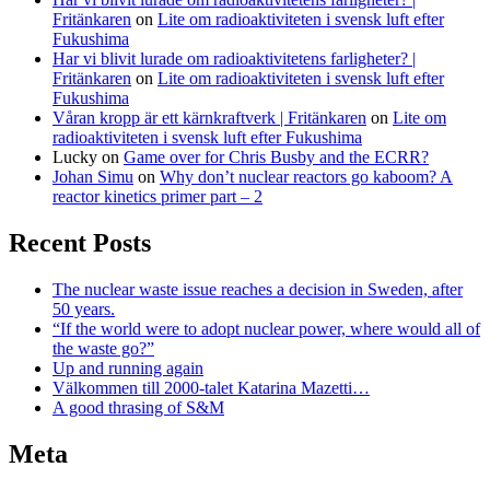
Fritänkaren
on
Lite om radioaktiviteten i svensk luft efter
Fukushima
Har vi blivit lurade om radioaktivitetens farligheter? |
Fritänkaren
on
Lite om radioaktiviteten i svensk luft efter
Fukushima
Våran kropp är ett kärnkraftverk | Fritänkaren
on
Lite om
radioaktiviteten i svensk luft efter Fukushima
Lucky
on
Game over for Chris Busby and the ECRR?
Johan Simu
on
Why don’t nuclear reactors go kaboom? A
reactor kinetics primer part – 2
Recent Posts
The nuclear waste issue reaches a decision in Sweden, after
50 years.
“If the world were to adopt nuclear power, where would all of
the waste go?”
Up and running again
Välkommen till 2000-talet Katarina Mazetti…
A good thrasing of S&M
Meta