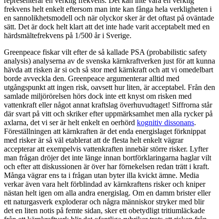
representerar en verklig frekvens. Det kan inte vara en verklig
frekvens helt enkelt eftersom man inte kan fånga hela verkligheten i
en sannolikhetsmodell och när olyckor sker är det oftast på oväntade
sätt. Det är dock helt klart att det inte hade varit acceptabelt med en
härdsmältefrekvens på 1/500 år i Sverige.
Greenpeace fiskar vilt efter de så kallade PSA (probabilistic safety
analysis) analyserna av de svenska kärnkraftverken just för att kunna
hävda att risken är si och så stor med kärnkraft och att vi omedelbart
borde avveckla den. Greenpeace argumenterar alltid med
utgångspunkt att ingen risk, oavsett hur liten, är acceptabel. Från den
samlade miljörörelsen hörs dock inte ett knyst om risken med
vattenkraft eller något annat kraftslag överhuvudtaget! Siffrorna står
där svart på vitt och skriker efter uppmärksamhet men alla rycker på
axlarna, det vi ser är helt enkelt en oerhörd
kognitiv dissonans
.
Föreställningen att kärnkraften är det enda energislaget förknippat
med risker är så väl etablerat att de flesta helt enkelt vägrar
accepterar att exempelvis vattenkraften innebär större risker. Lyfter
man frågan dröjer det inte länge innan bortförklaringarna haglar vilt
och efter att diskussionen är över har förnekelsen redan trätt i kraft.
Många vägrar ens ta i frågan utan byter illa kvickt ämne. Media
verkar även vara helt förblindad av kärnkraftens risker och kniper
nästan helt igen om alla andra energislag. Om en damm brister eller
ett naturgasverk exploderar och några människor stryker med blir
det en liten notis på femte sidan, sker ett obetydligt tritiumläckade