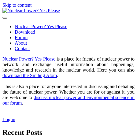
Skip to content
Nuclear
Power?
open
Yes
primary
Nuclear Power? Yes Please
Please
menu
Download
Forum
About
Contact
Sidebar
Nuclear Power? Yes Please
is a place for friends of nuclear power to
network and exchange useful information about happenings,
knowledge and research in the nuclear world. Here you can also
download the Smiling Atom
.
This is also a place for anyone interrested in discussing and debating
the future of nuclear power. Whether you are for or against it, you
are welcome to
discuss nuclear power and environmental science in
our forum
.
Log in
Recent Posts