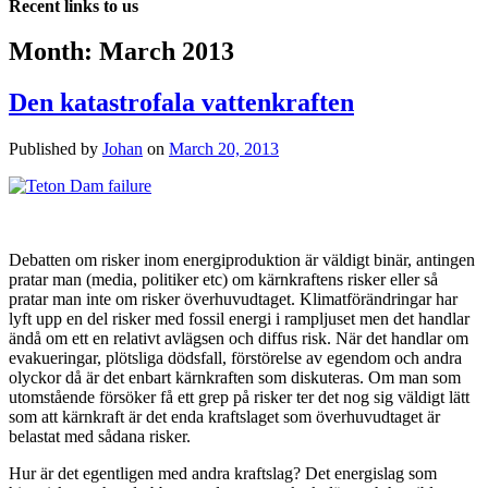
Recent links to us
Month:
March 2013
Den katastrofala vattenkraften
Published by
Johan
on
March 20, 2013
Debatten om risker inom energiproduktion är väldigt binär, antingen
pratar man (media, politiker etc) om kärnkraftens risker eller så
pratar man inte om risker överhuvudtaget. Klimatförändringar har
lyft upp en del risker med fossil energi i rampljuset men det handlar
ändå om ett en relativt avlägsen och diffus risk. När det handlar om
evakueringar, plötsliga dödsfall, förstörelse av egendom och andra
olyckor då är det enbart kärnkraften som diskuteras. Om man som
utomstående försöker få ett grep på risker ter det nog sig väldigt lätt
som att kärnkraft är det enda kraftslaget som överhuvudtaget är
belastat med sådana risker.
Hur är det egentligen med andra kraftslag? Det energislag som