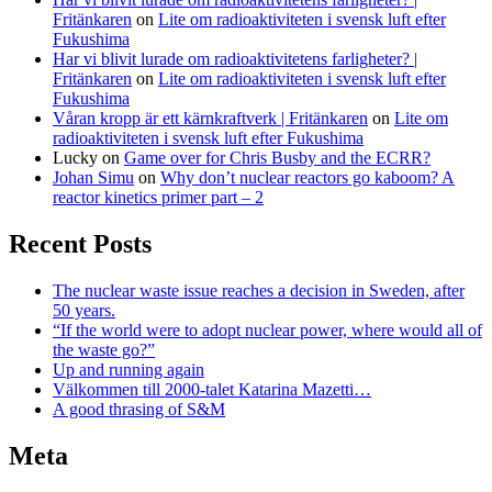
Fritänkaren
on
Lite om radioaktiviteten i svensk luft efter
Fukushima
Har vi blivit lurade om radioaktivitetens farligheter? |
Fritänkaren
on
Lite om radioaktiviteten i svensk luft efter
Fukushima
Våran kropp är ett kärnkraftverk | Fritänkaren
on
Lite om
radioaktiviteten i svensk luft efter Fukushima
Lucky
on
Game over for Chris Busby and the ECRR?
Johan Simu
on
Why don’t nuclear reactors go kaboom? A
reactor kinetics primer part – 2
Recent Posts
The nuclear waste issue reaches a decision in Sweden, after
50 years.
“If the world were to adopt nuclear power, where would all of
the waste go?”
Up and running again
Välkommen till 2000-talet Katarina Mazetti…
A good thrasing of S&M
Meta