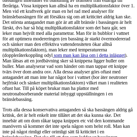
bassängen innehåller en blandning av bränslen från ettåriga till
fleråriga. Vissa knippen kan alltså ha en multiplikationsfaktor över 1.
Men vid ett kraftverk gör man en hel rad med analyser för
bränslebassängen för att försäkra sig om att kriticitet aldrig kan ske.
Det största antagandet man gör är att allt bränsle i bassängen är helt
färskt, dvs har så hög multiplikationsfaktor som det bara går, sen
leker man hejvilt med alla parametrar. Man för in bubblor i vattnet
för att optimera modereringen (en bassäng är starkt övermodererad
och sänker man den effektiva vattendensiteten ökar alltså
multiplikationsfaktorn), man leker med temperaturerna
(doppleråterkoppling odyl
som man kan läsa om i detta inlägget
).
Man låtsas att en jordbävning sker så knippena ligger huller om
buller. Man analyserar vad som händer om man tappar ett knippe
tvärs över dom andra osv. Alla dessa analyser görs oftast med
antagandet att man inte har något bor i vattnet (bor äter neutroner
hejfriskt och sänker multiplikationsfaktorn) vilket man i realiteten
oftast har. Till på köpet brukar man ha plattor med
neutronabsorberande material inbyggt uppställningen i en
bränslebassäng.
Trots alla dessa konservativa antaganden så ska bassängen aldrig gå
kritisk, det är helt enkelt inte tillåtet att det ska kunna ske. Det
innebär att om dom råkar tappa knippen etc vid den kommande
manövern så kommer det inte spela någon som helst roll. Man kan
inte på något rimligt eller orimligt sätt få kriticitet i en