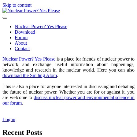
Skip to content
Nuclear
Power?
open
Yes
primary
Nuclear Power? Yes Please
Please
menu
Download
Forum
About
Contact
Sidebar
Nuclear Power? Yes Please
is a place for friends of nuclear power to
network and exchange useful information about happenings,
knowledge and research in the nuclear world. Here you can also
download the Smiling Atom
.
This is also a place for anyone interrested in discussing and debating
the future of nuclear power. Whether you are for or against it, you
are welcome to
discuss nuclear power and environmental science in
our forum
.
Log in
Recent Posts