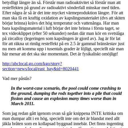
betydligt längre än så. Förstår man radioaktivitet så förstår man att
resteffekten på grund av radioaktivt sönderfall minskar med tiden.
Efter några år så är det inte mycket värmeproduktion längre. För att
man ska få en kraftig oxidation av kapslingsmaterialet (dvs att skiten
börjar brinna) krävs det hög temperatur och vattenånga. Har man
bara kapslingsmaterial i luft börjar det inte brinna i första taget, se
tex videoklippet (efter 50 sekunder) nedan där man kör en svetslåga
på zircalloy (legeringen som kapslingen är gjord av). Jag är för lat
för att räkna ut rimlig resteffekt på en 2.5 år gammal bränslestav just
nu men att komma upp i tusentals grader är löjligt, speciellt när man
här menar att det ska ske momentant. Det är fysikaliskt omöjligt!
http://abclocal.go.com/kgo/story?
section=news/local/east_bay&id=8020441
Vad mer påstås?
In the worst-case scenario, the pool could come crashing to
the ground, dumping the rods together into a pile that could
fission and cause an explosion many times worse than in
March 2011.
Som jag redan gått igenom ovan så går knippena INTE kritiska om
man dumpar allt i en hög, speciellt inte om det är blandat med allt
jäkla bråten som en kollapsad byggnad innebär. Det finns ingenting