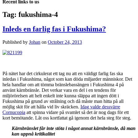
Recent links to us
Tag:
fukushima-4
Inleds en farlig fas i Fukushima?
Published by
Johan
on
October 24, 2013
På nätet har det cirkulerat ett tag nu att en väldigt farlig fas ska
inledas i Fukushima, något som kan döda miljarder människor. Det
hela handlar om att tömma bränslebassängen i Fukushima 4 på
använt kärnbränsle. Det verkar vara en del i en tendens för
miljörörelsen att helt enkelt inte kunna släppa att ingen dött i
Fukushima på grund av strålning och då måste man hitta på all
möjlig skit för att hålla vid liv skräcken.
Idag valde dessvärre
Cornucopia
att spinna vidare på svamlet så det är nog dags för ett
kort bemötande. Låt oss kortfattat gå igenom det hela steg för steg.
Kärnbränslet får inte stöta i något annat kärnbränsle, då man
kan uppnå kritikalitet