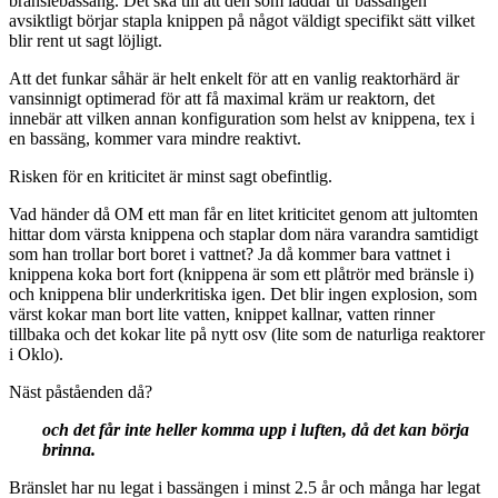
bränslebassäng. Det ska till att den som laddar ur bassängen
avsiktligt börjar stapla knippen på något väldigt specifikt sätt vilket
blir rent ut sagt löjligt.
Att det funkar såhär är helt enkelt för att en vanlig reaktorhärd är
vansinnigt optimerad för att få maximal kräm ur reaktorn, det
innebär att vilken annan konfiguration som helst av knippena, tex i
en bassäng, kommer vara mindre reaktivt.
Risken för en kriticitet är minst sagt obefintlig.
Vad händer då OM ett man får en litet kriticitet genom att jultomten
hittar dom värsta knippena och staplar dom nära varandra samtidigt
som han trollar bort boret i vattnet? Ja då kommer bara vattnet i
knippena koka bort fort (knippena är som ett plåtrör med bränsle i)
och knippena blir underkritiska igen. Det blir ingen explosion, som
värst kokar man bort lite vatten, knippet kallnar, vatten rinner
tillbaka och det kokar lite på nytt osv (lite som de naturliga reaktorer
i Oklo).
Näst påståenden då?
och det får inte heller komma upp i luften, då det kan börja
brinna.
Bränslet har nu legat i bassängen i minst 2.5 år och många har legat