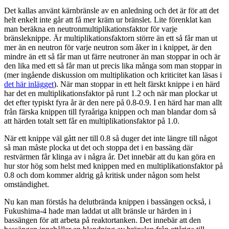
Det kallas använt kärnbränsle av en anledning och det är för att det
helt enkelt inte går att få mer kräm ur bränslet. Lite förenklat kan
man beräkna en neutronmultiplikationsfaktor för varje
bränsleknippe. Är multiplikationsfaktorn större än ett så får man ut
mer än en neutron för varje neutron som åker in i knippet, är den
mindre än ett så får man ut färre neutroner än man stoppar in och är
den lika med ett så får man ut precis lika många som man stoppar in
(mer ingående diskussion om multiplikation och kriticitet kan läsas i
det här inlägget
). När man stoppar in ett helt färskt knippe i en härd
har det en multiplikationsfaktor på runt 1.2 och när man plockar ut
det efter typiskt fyra år är den nere på 0.8-0.9. I en härd har man allt
från färska knippen till fyraåriga knippen och man blandar dom så
att härden totalt sett får en multiplikationsfaktor på 1.0.
När ett knippe väl gått ner till 0.8 så duger det inte längre till något
så man måste plocka ut det och stoppa det i en bassäng där
restvärmen får klinga av i några år. Det innebär att du kan göra en
hur stor hög som helst med knippen med en multiplikationsfaktor på
0.8 och dom kommer aldrig gå kritisk under någon som helst
omständighet.
Nu kan man förstås ha delutbrända knippen i bassängen också, i
Fukushima-4 hade man laddat ut allt bränsle ur härden in i
bassängen för att arbeta på reaktortanken. Det innebär att den