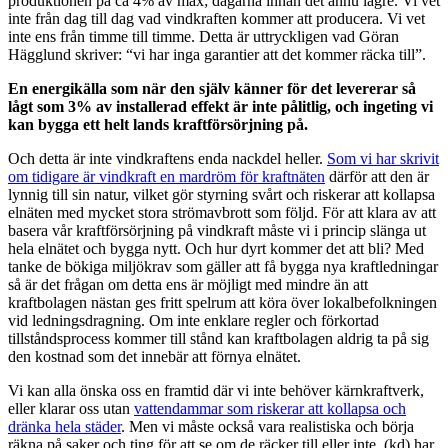
produktionen på ca 4% av max; dagarna innan det ännu lägre. Vi vet
inte från dag till dag vad vindkraften kommer att producera. Vi vet
inte ens från timme till timme. Detta är uttryckligen vad Göran
Hägglund skriver: “vi har inga garantier att det kommer räcka till”.
En energikälla som när den själv känner för det levererar så
lågt som 3% av installerad effekt är inte pålitlig, och ingeting vi
kan bygga ett helt lands kraftförsörjning på.
Och detta är inte vindkraftens enda nackdel heller.
Som vi har skrivit
om tidigare är vindkraft en mardröm för kraftnäten
därför att den är
lynnig till sin natur, vilket gör styrning svårt och riskerar att kollapsa
elnäten med mycket stora strömavbrott som följd. För att klara av att
basera vår kraftförsörjning på vindkraft måste vi i princip slänga ut
hela elnätet och bygga nytt. Och hur dyrt kommer det att bli? Med
tanke de bökiga miljökrav som gäller att få bygga nya kraftledningar
så är det frågan om detta ens är möjligt med mindre än att
kraftbolagen nästan ges fritt spelrum att köra över lokalbefolkningen
vid ledningsdragning. Om inte enklare regler och förkortad
tillståndsprocess kommer till stånd kan kraftbolagen aldrig ta på sig
den kostnad som det innebär att förnya elnätet.
Vi kan alla önska oss en framtid där vi inte behöver kärnkraftverk,
eller klarar oss utan
vattendammar som riskerar att kollapsa och
dränka hela städer
. Men vi måste också vara realistiska och börja
räkna på saker och ting för att se om de räcker till eller inte. (kd) har