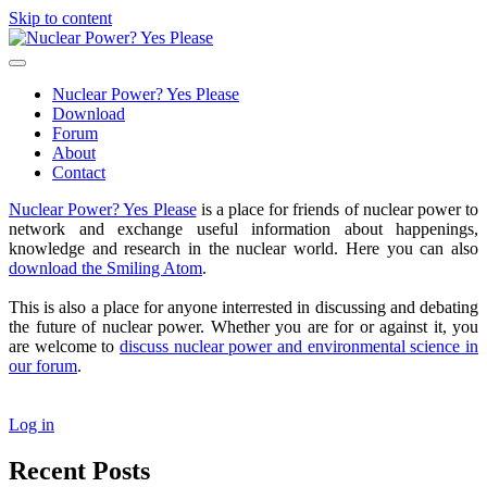
Skip to content
Nuclear
Power?
open
Yes
primary
Nuclear Power? Yes Please
Please
menu
Download
Forum
About
Contact
Sidebar
Nuclear Power? Yes Please
is a place for friends of nuclear power to
network and exchange useful information about happenings,
knowledge and research in the nuclear world. Here you can also
download the Smiling Atom
.
This is also a place for anyone interrested in discussing and debating
the future of nuclear power. Whether you are for or against it, you
are welcome to
discuss nuclear power and environmental science in
our forum
.
Log in
Recent Posts