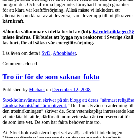
nu gjort det. Och siffrorna ljuger inte: förnybart har inga garantier
för att klara vår kraftförsörjning. Alltså måste vi inkludera ett
alternativ som klarar av att leverera, samt lever upp till miljökraven:
kärnkraft
.
Sålunda välkomnar vi detta beslut av (kd).
Kärntekniklagen 5§
måste ändras. Förbudet att bygga nya reaktorer i Sverige skall
tas bort, för att säkra vår energiförsörjning.
Läs även om detta i
SvD
,
Aftonbladet
.
Comments closed
Tro är för de som saknar fakta
Published by
Michael
on
December 12, 2008
Stockholmsvänstern skriver på sin blogg att deras “närmast religiösa
kärnkraftsmotstånd” är motiverat.
“Det finns tyvärr en anledning till
den trosinriktningen” skriver de. Som vetenskapligt intresserade kan
vi inte låta bli att le, därför att inom vetenskap är
tro
reserverat för
de som inte
vet
. De som har fakta behöver inte tro.
Att Stockholmsvänstern inget vet avslöjas direkt i inledningen.