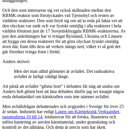
anläggningen.
Och den som intresserar sig vet också skillnaden mellan den
RBMK-reaktor som förolyckades vid Tjernobyl och resten av
världens reaktorer. Den som brytt sig om att ta reda på fakta vet att
den olyckan var unik och var fysiskt omöjlig i alla reaktorer i hela
världen förutom just de 17 Sovjetiskbyggda RBMK-reaktorerna. Av
just den anledningen har vi tvingat Ryssland, Ukraina och Litauen
att bygga om dessa reaktorer för att göra olyckan fysiskt omöjlig
även där, fram tills dess att verken stängs ned, vilket vi så gott det
går försöker tvinga fram i förtid.
Anders skriver:
Men det man alltid glömmer är avfallet. Det radioaktiva
avfallet är farligt väldigt länge.
Att påstå att avfallet “glöms bort” i debatten får mig att undra om
Anders helt glömt bort att läsa debatten därför jag ser knappt någon
enda debattartikel om kärnkraften som inte nämner avfallet.
Men avfallsfrågan debatterades och avgjordes i Sverige för över 25
år sedan. Industrin har enligt
Lagen om Kärnteknisk Verksamhet,
paragraferna 10 till 14
, totalansvar för att forska, finansiera och
utföra hantering av använt kärnmaterial, under granskning och
kontroll av det allmäna. Och detta är precis som har skett.