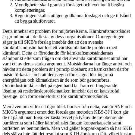
Myndigheter skall granska förslaget och eventuellt begära
kompletteringar.
Regeringen skall slutligen godkänna förslaget och ge tillstånd
att bygga slutförvaret.
Detta innebär ett problem för miljörörelserna. Kärnkraftsmotståndet
är grundmurat i de flesta av dessa organisationer. Om regeringen
säger ja till SKB’s förslag innebär det att den svenska
kärnkraftsindustin har löst ett världsomfattande problem med
kärnkraft. Detta är förrödande för kärnkraftsmotståndarnas
ståndpunkt eftersom frågan om det använda kärnbränslet alltid har
varit ett av deras starka argument. Motståndarna har länge antytt och
hävdat att detta problem är i princip olösbart; att kärnkraften därför
måste förkastas; och att deras egna föreslagna lösningar på
energifrågan och klimatkrisen är de som bör genomföras.
Om industrin då istället på egen hand tar fram en fungerande
lösning på restbränsleproblematiken innebär det en katastrofal
prestige- och förtroendeförlust för kärnkraftsmotståndet.
Men även om vi för ett ögonblick bortser från detta, vad är SNF och
MKG’s argument emot den föreslagna metoden KBS-3? I kort går
de ut på att man försöker kasta tvivel på två av de tre oberoende
barriärerna som håller kärnbränslet fångat: kopparkapseln samt
bufferten av bentonitlera. Men vad gäller kopparkapseln så har SKB
dels själva inte fått det resultat som KTH-forskarna fått, vilket kastar