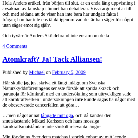
Hela Anders artikel, från början till slut, är en enda lång uppvisning i
avsaknad av kunskap i ämnet han debatterar. Vissa argument är till
och med sådana att de visar han inte bara har undgått fakta i
frågan; han har inte ens tänkt igenom vad det är han säger för något
utan säger emot sig själv.
Och tyvärr är Anders Sköldebrand inte ensam om detta…
4 Comments
Atomkraft? Ja! Tack Alliansen!
Published by
Michael
on
February 5, 2009
Här skulle jag just skriva ett långt inlägg om Svenska
Naturskyddsföreningens senaste försök att sprida skräck och
paranoja för kärnkraft med en undersökning som uttryckligen sade
att kärnkraftverken i undersökningen
inte
kunde sägas ha något med
de obeserverade cancerfallen att göra…
…men något annat
fångade mitt öga
, och då kändes den
smutskastande Mikael Karlsson och hans mossiga
kärnkraftsmotståndare inte särskilt relevanta längre.
Min förvåning över detta matchas i storlek enbart av mitt leende.