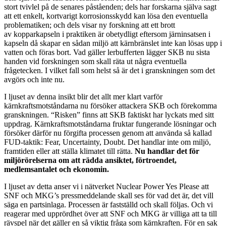
stort tvivlel på de senares påståenden; dels har forskarna själva sagt
att ett enkelt, kortvarigt korrosionsskydd kan lösa den eventuella
problematiken; och dels visar ny forskning att ett brott
av kopparkapseln i praktiken är obetydligt eftersom järninsatsen i
kapseln då skapar en sådan miljö att kärnbränslet inte kan lösas upp i
vatten och föras bort. Vad gäller lerbufferten lägger SKB nu sista
handen vid forskningen som skall räta ut några eventuella
frågetecken. I vilket fall som helst så är det i granskningen som det
avgörs och inte nu.
I ljuset av denna insikt blir det allt mer klart varför
kärnkraftsmotståndarna nu försöker attackera SKB och förekomma
granskningen. “Risken” finns att SKB faktiskt har lyckats med sitt
uppdrag. Kärnkraftsmotståndarna fruktar fungerande lösningar och
försöker därför nu förgifta processen genom att använda så kallad
FUD-taktik: Fear, Uncertainty, Doubt. Det handlar inte om miljö,
framtiden eller att ställa klimatet till rätta.
Nu handlar det för
miljörörelserna om att rädda ansiktet, förtroendet,
medlemsantalet och ekonomin.
I ljuset av detta anser vi i nätverket Nuclear Power Yes Please att
SNF och MKG’s pressmeddelande skall ses för vad det är, det vill
säga en partsinlaga. Processen är fastställd och skall följas. Och vi
reagerar med upprördhet över att SNF och MKG är villiga att ta till
rävspel när det gäller en så viktig fråga som kärnkraften. För en sak