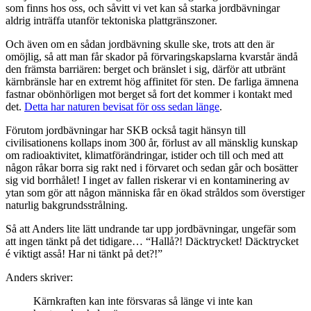
som finns hos oss, och såvitt vi vet kan så starka jordbävningar
aldrig inträffa utanför tektoniska plattgränszoner.
Och även om en sådan jordbävning skulle ske, trots att den är
omöjlig, så att man får skador på förvaringskapslarna kvarstår ändå
den främsta barriären: berget och bränslet i sig, därför att utbränt
kärnbränsle har en extremt hög affinitet för sten. De farliga ämnena
fastnar obönhörligen mot berget så fort det kommer i kontakt med
det.
Detta har naturen bevisat för oss sedan länge
.
Förutom jordbävningar har SKB också tagit hänsyn till
civilisationens kollaps inom 300 år, förlust av all mänsklig kunskap
om radioaktivitet, klimatförändringar, istider och till och med att
någon råkar borra sig rakt ned i förvaret och sedan går och bosätter
sig vid borrhålet! I inget av fallen riskerar vi en kontaminering av
ytan som gör att någon människa får en ökad stråldos som överstiger
naturlig bakgrundsstrålning.
Så att Anders lite lätt undrande tar upp jordbävningar, ungefär som
att ingen tänkt på det tidigare… “Hallå?! Däcktrycket! Däcktrycket
é viktigt asså! Har ni tänkt på det?!”
Anders skriver:
Kärnkraften kan inte försvaras så länge vi inte kan