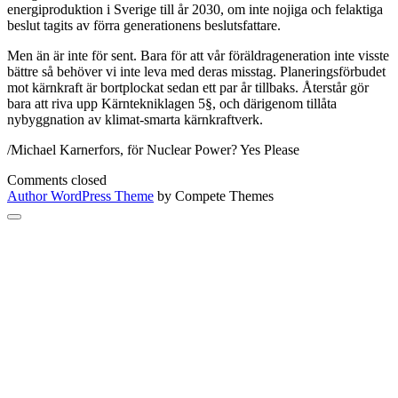
energiproduktion i Sverige till år 2030, om inte nojiga och felaktiga
beslut tagits av förra generationens beslutsfattare.
Men än är inte för sent. Bara för att vår föräldrageneration inte visste
bättre så behöver vi inte leva med deras misstag. Planeringsförbudet
mot kärnkraft är bortplockat sedan ett par år tillbaks. Återstår gör
bara att riva upp Kärntekniklagen 5§, och därigenom tillåta
nybyggnation av klimat-smarta kärnkraftverk.
/Michael Karnerfors, för Nuclear Power? Yes Please
Comments closed
Author WordPress Theme
by Compete Themes
Scroll
to
the
top