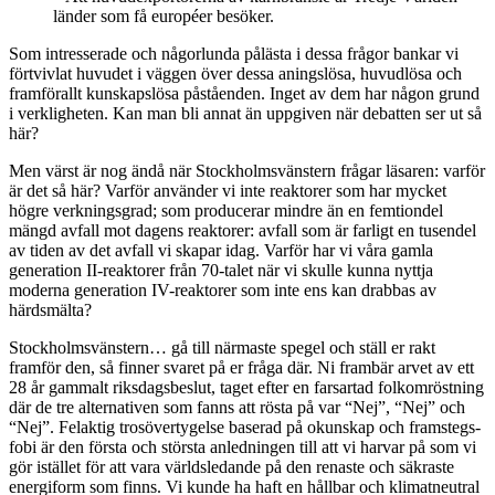
länder som få européer besöker.
Som intresserade och någorlunda pålästa i dessa frågor bankar vi
förtvivlat huvudet i väggen över dessa aningslösa, huvudlösa och
framförallt kunskapslösa påståenden. Inget av dem har någon grund
i verkligheten. Kan man bli annat än uppgiven när debatten ser ut så
här?
Men värst är nog ändå när Stockholmsvänstern frågar läsaren: varför
är det så här? Varför använder vi inte reaktorer som har mycket
högre verkningsgrad; som producerar mindre än en femtiondel
mängd avfall mot dagens reaktorer: avfall som är farligt en tusendel
av tiden av det avfall vi skapar idag. Varför har vi våra gamla
generation II-reaktorer från 70-talet när vi skulle kunna nyttja
moderna generation IV-reaktorer som inte ens kan drabbas av
härdsmälta?
Stockholmsvänstern… gå till närmaste spegel och ställ er rakt
framför den, så finner svaret på er fråga där. Ni frambär arvet av ett
28 år gammalt riksdagsbeslut, taget efter en farsartad folkomröstning
där de tre alternativen som fanns att rösta på var “Nej”, “Nej” och
“Nej”. Felaktig trosövertygelse baserad på okunskap och framstegs-
fobi är den första och största anledningen till att vi harvar på som vi
gör istället för att vara världsledande på den renaste och säkraste
energiform som finns. Vi kunde ha haft en hållbar och klimatneutral