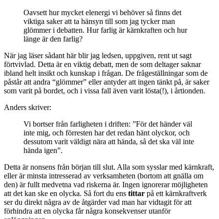
Oavsett hur mycket elenergi vi behöver så finns det
viktiga saker att ta hänsyn till som jag tycker man
glömmer i debatten. Hur farlig är kärnkraften och hur
länge är den farlig?
När jag läser sådant här blir jag ledsen, uppgiven, rent ut sagt
förtvivlad. Detta är en viktig debatt, men de som deltager saknar
ibland helt insikt och kunskap i frågan. De frågeställningar som de
påstår att andra “glömmer” eller antyder att ingen tänkt på, är saker
som varit på bordet, och i vissa fall även varit lösta(!), i årtionden.
Anders skriver:
Vi bortser från farligheten i driften: ”För det händer väl
inte mig, och förresten har det redan hänt olyckor, och
dessutom varit väldigt nära att hända, så det ska väl inte
hända igen”.
Detta är nonsens från början till slut. Alla som sysslar med kärnkraft,
eller är minsta intresserad av verksamheten (bortom att gnälla om
den) är fullt medvetna vad riskerna är. Ingen ignorerar möjligheten
att det kan ske en olycka. Så fort du ens
tittar
på ett kärnkraftverk
ser du direkt några av de åtgärder vad man har vidtagit för att
förhindra att en olycka får några konsekvenser utanför