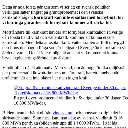
Detta är nog första gången som vi ser att en svensk politiker
verkligen sätter fingret på grundproblemet i den svenska
kärnkraftsfrågan:
kärnkraft kan inte ersättas med förnybart, för
vi har inga garantier att förnybart kommer att räcka till.
Motståndare till kärnkraft hävdar att förnybara kraftkällor, i Sverige
då i första hand vind och vattenkraft, kommer att kunna ersätta
kärnkraften. Men detta är osäkra kort. Vattenkraften är fullt utbyggd
och finns det någon fråga som är heligare i Sverige än kärnkraften så
är det älvarna. Det är inte rimligt att anta att vi kommer att kunna
bryta exploateringsförbudet av älvarna.
Vindkraft är då ett alternativ. Men vind, om än ungefär lika miljösnål
per producerad kilowatt-timme som kärnkraft, har ett inneboende
problem: när det inte blåser har man ingen kraft.
En graf över producerad vindkraft i Sverige under 30 dagar. Te
16 800 MWh/dag
Bilden ovan är hämtad från
vindstat.nu
, och motsvarar originalet i
skrivande stund. Som mest kan man idag av svensk vindkraft få 16
800 MWh per dygn (bilden går upp till 14 000 MWh). I går låg