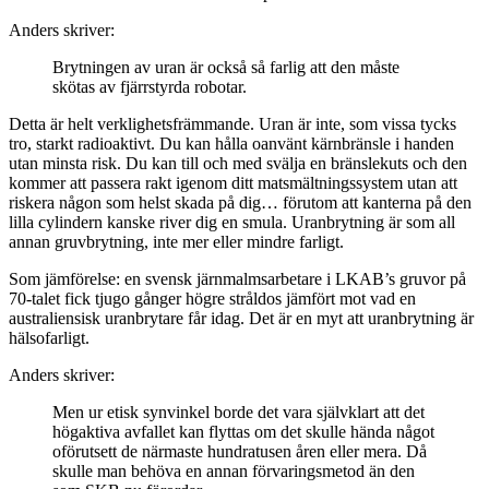
Anders skriver:
Brytningen av uran är också så farlig att den måste
skötas av fjärrstyrda robotar.
Detta är helt verklighetsfrämmande. Uran är inte, som vissa tycks
tro, starkt radioaktivt. Du kan hålla oanvänt kärnbränsle i handen
utan minsta risk. Du kan till och med svälja en bränslekuts och den
kommer att passera rakt igenom ditt matsmältningssystem utan att
riskera någon som helst skada på dig… förutom att kanterna på den
lilla cylindern kanske river dig en smula. Uranbrytning är som all
annan gruvbrytning, inte mer eller mindre farligt.
Som jämförelse: en svensk järnmalmsarbetare i LKAB’s gruvor på
70-talet fick tjugo gånger högre stråldos jämfört mot vad en
australiensisk uranbrytare får idag. Det är en myt att uranbrytning är
hälsofarligt.
Anders skriver:
Men ur etisk synvinkel borde det vara självklart att det
högaktiva avfallet kan flyttas om det skulle hända något
oförutsett de närmaste hundratusen åren eller mera. Då
skulle man behöva en annan förvaringsmetod än den