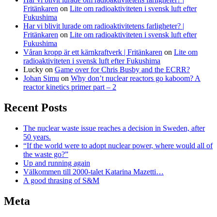
Fritänkaren
on
Lite om radioaktiviteten i svensk luft efter
Fukushima
Har vi blivit lurade om radioaktivitetens farligheter? |
Fritänkaren
on
Lite om radioaktiviteten i svensk luft efter
Fukushima
Våran kropp är ett kärnkraftverk | Fritänkaren
on
Lite om
radioaktiviteten i svensk luft efter Fukushima
Lucky
on
Game over for Chris Busby and the ECRR?
Johan Simu
on
Why don’t nuclear reactors go kaboom? A
reactor kinetics primer part – 2
Recent Posts
The nuclear waste issue reaches a decision in Sweden, after
50 years.
“If the world were to adopt nuclear power, where would all of
the waste go?”
Up and running again
Välkommen till 2000-talet Katarina Mazetti…
A good thrasing of S&M
Meta