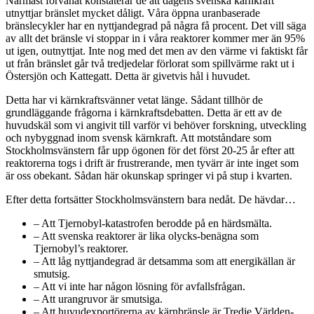
Närmast förvånat konstaterar de att dagens svenska kärnkraft
utnyttjar bränslet mycket dåligt. Våra öppna uranbaserade
bränslecykler har en nyttjandegrad på några få procent. Det vill säga
av allt det bränsle vi stoppar in i våra reaktorer kommer mer än 95%
ut igen, outnyttjat. Inte nog med det men av den värme vi faktiskt får
ut från bränslet går två tredjedelar förlorat som spillvärme rakt ut i
Östersjön och Kattegatt. Detta är givetvis hål i huvudet.
Detta har vi kärnkraftsvänner vetat länge. Sådant tillhör de
grundläggande frågorna i kärnkraftsdebatten. Detta är ett av de
huvudskäl som vi angivit till varför vi behöver forskning, utveckling
och nybyggnad inom svensk kärnkraft. Att motståndare som
Stockholmsvänstern får upp ögonen för det först 20-25 år efter att
reaktorerna togs i drift är frustrerande, men tyvärr är inte inget som
är oss obekant. Sådan här okunskap springer vi på stup i kvarten.
Efter detta fortsätter Stockholmsvänstern bara nedåt. De hävdar…
– Att Tjernobyl-katastrofen berodde på en härdsmälta.
– Att svenska reaktorer är lika olycks-benägna som
Tjernobyl’s reaktorer.
– Att låg nyttjandegrad är detsamma som att energikällan är
smutsig.
– Att vi inte har någon lösning för avfallsfrågan.
– Att urangruvor är smutsiga.
– Att huvudexportörerna av kärnbränsle är Tredje Världen-