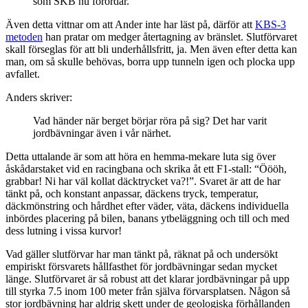
som SKB nu förordar.
Även detta vittnar om att Ander inte har läst på, därför att
KBS-3
metoden
han pratar om medger återtagning av bränslet. Slutförvaret
skall förseglas för att bli underhållsfritt, ja. Men även efter detta kan
man, om så skulle behövas, borra upp tunneln igen och plocka upp
avfallet.
Anders skriver:
Vad händer när berget börjar röra på sig? Det har varit
jordbävningar även i vår närhet.
Detta uttalande är som att höra en hemma-mekare luta sig över
åskådarstaket vid en racingbana och skrika åt ett F1-stall: “Öööh,
grabbar! Ni har väl kollat däcktrycket va?!”. Svaret är att de har
tänkt på, och konstant anpassar, däckens tryck, temperatur,
däckmönstring och hårdhet efter väder, väta, däckens individuella
inbördes placering på bilen, banans ytbeläggning och till och med
dess lutning i vissa kurvor!
Vad gäller slutförvar har man tänkt på, räknat på och undersökt
empiriskt försvarets hållfasthet för jordbävningar sedan mycket
länge. Slutförvaret är så robust att det klarar jordbävningar på upp
till styrka 7.5 inom 100 meter från själva förvarsplatsen. Någon så
stor jordbävning har aldrig skett under de geologiska förhållanden