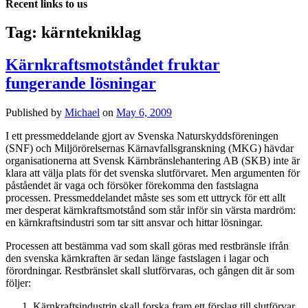
Recent links to us
Tag:
kärntekniklag
Kärnkraftsmotståndet fruktar
fungerande lösningar
Published by
Michael
on
May 6, 2009
I ett pressmeddelande gjort av Svenska Naturskyddsföreningen
(SNF) och Miljörörelsernas Kärnavfallsgranskning (MKG) hävdar
organisationerna att Svensk Kärnbränslehantering AB (SKB) inte är
klara att välja plats för det svenska slutförvaret. Men argumenten för
påståendet är vaga och försöker förekomma den fastslagna
processen. Pressmeddelandet måste ses som ett uttryck för ett allt
mer desperat kärnkraftsmotstånd som står inför sin värsta mardröm:
en kärnkraftsindustri som tar sitt ansvar och hittar lösningar.
Processen att bestämma vad som skall göras med restbränsle ifrån
den svenska kärnkraften är sedan länge fastslagen i lagar och
förordningar. Restbränslet skall slutförvaras, och gången dit är som
följer:
Kärnkraftsindustrin skall forska fram ett förslag till slutförvar.