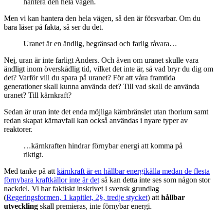
hantera den hela vägen.
Men vi kan hantera den hela vägen, så den är försvarbar. Om du
bara läser på fakta, så ser du det.
Uranet är en ändlig, begränsad och farlig råvara…
Nej, uran är inte farligt Anders. Och även om uranet skulle vara
ändligt inom överskådlig tid, vilket det inte är, så vad bryr du dig om
det? Varför vill du spara på uranet? För att våra framtida
generationer skall kunna använda det? Till vad skall de använda
uranet? Till kärnkraft?
Sedan är uran inte det enda möjliga kärnbränslet utan thorium samt
redan skapat kärnavfall kan också användas i nyare typer av
reaktorer.
…kärnkraften hindrar förnybar energi att komma på
riktigt.
Med tanke på att
kärnkraft är en hållbar energikälla medan de flesta
förnybara kraftkällor inte är det
så kan detta inte ses som någon stor
nackdel. Vi har faktiskt inskrivet i svensk grundlag
(
Regeringsformen, 1 kapitlet, 2§, tredje stycket
) att
hållbar
utveckling
skall premieras, inte förnybar energi.