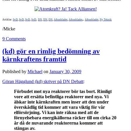
,
Artiklar:
SvD
,
SvD
,
SvD
,
SvD
,
DN
,
DN
,
DN
,
Aftonbladet
,
Aftonbladet
Aftonbladet
,
Ny Teknik
/Micke
9 Comments
(kd) gör en rimlig bedömning av
kärnkraftens framtid
Published by
Michael
on
January 30, 2009
Göran Hägglund (kd) skriver på DN Debatt
:
Förbudet mot nya reaktorer bör tas bort. Rimligt
vore att ersätta befintliga reaktorer med nya. Vi
älskar inte kärnkraften men inser att den under
överskådlig tid kommer att vara viktig för vår
elförsörjning. Vi kan inte räkna med att de
förnyelsebara energikällorna räcker till om cirka 20
år då de nuvarande reaktorerna kommer att
stängas av.